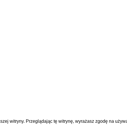
ZAMÓWIENIA
KONTAKT & SOCIAL
WYSYŁKA
KONTAKT
PŁATNOŚĆ
INSTAGRAM
ZWROTY
FACEBOOK
ZAMÓWIENIA
SPERSONALIZOWANE
FAQ
R POTENTIAL
zej witryny. Przeglądając tę witrynę, wyrażasz zgodę na używa