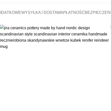
ODATKOWE
WYSYŁKA I DOSTAWA
PŁATNOŚĆ
BEZPIECZEŃ