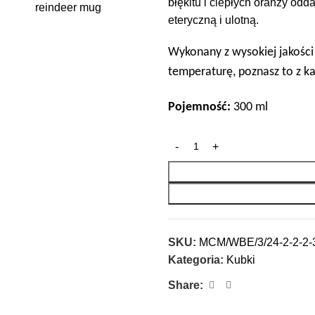
błękitu i ciepłych oranży od
eteryczną i ulotną.
Wykonany z wysokiej jakości 
temperaturę,
poznasz to z k
Pojemność:
300 ml
SKU:
MCM/WBE/3/24-2-2-2-3
Kategoria:
Kubki
Share: