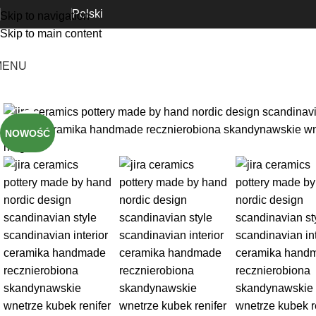
Polski
Skip to navigation
Skip to main content
MENU
Kliknij aby powiększyć
NOWOŚĆ