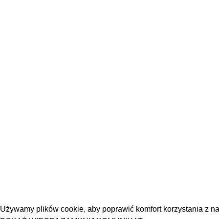
INFO
HISTORIA
O CERAMICE
PIELĘGNACJA CERAMIKI
REGULAMIN
POLITYKA
PRYWATNOŚCI
2023
JIRACERAMICS
ALL RIGHT RESERVED
CREATED BY
APOSTROPHE CREATIVE COMMUNITIES
. RELEASE YOU
Używamy plików cookie, aby poprawić komfort korzystania z nas