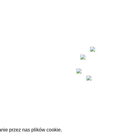
SKLEPY
Podwale
LOKALIZACJE
37/38, Wrocław
660 728 380
contact@jiraceramics.com
nie przez nas plików cookie.