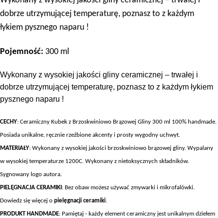
Wykonany z wysokiej jakości gliny ceramicznej – trwałej i
dobrze utrzymującej temperaturę,
poznasz to z każdym
łykiem pysznego naparu !
Pojemność:
300 ml
Wykonany z wysokiej jakości gliny ceramicznej – trwałej i
dobrze utrzymującej temperaturę, poznasz to z każdym łykiem
pysznego naparu !
CECHY
: Ceramiczny Kubek z Brzoskwiniowo Brązowej Gliny 300 ml 100% handmade.
Posiada unikalne, ręcznie rzeźbione akcenty i prosty wygodny uchwyt.
MATERIAŁY
: Wykonany z wysokiej jakości brzoskwiniowo brązowej gliny. Wypalany
w wysokiej temperaturze 1200C. Wykonany z nietoksycznych składników.
Sygnowany logo autora.
PIELĘGNACJA CERAMIKI
: Bez obaw możesz używać zmywarki i mikrofalówki.
Dowiedz się więcej o
pielęgnacji ceramiki
.
PRODUKT HANDMADE
: Pamiętaj - każdy element ceramiczny jest unikalnym dziełem