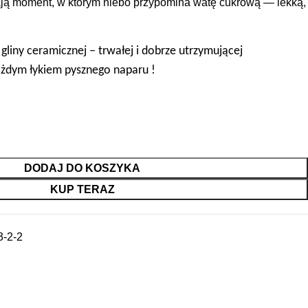
dają moment, w którym niebo przypomina watę cukrową — lekką,
gliny ceramicznej – trwałej i dobrze utrzymującej
ażdym łykiem pysznego naparu !
DODAJ DO KOSZYKA
KUP TERAZ
-2-2