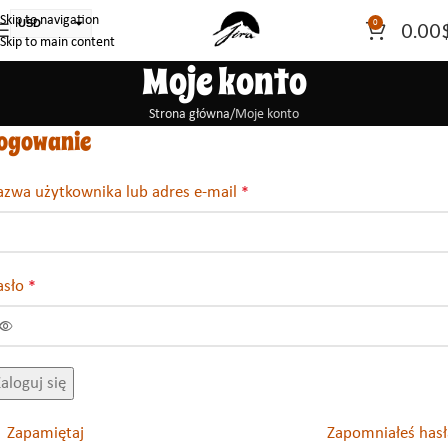
Skip to navigation
USD
0
0.00
Skip to main content
PLN
Moje konto
EUR
CAD
Strona główna
Moje konto
ogowanie
AUD
azwa użytkownika lub adres e-mail
*
asło
*
aloguj się
Zapamiętaj
Zapomniałeś hasł