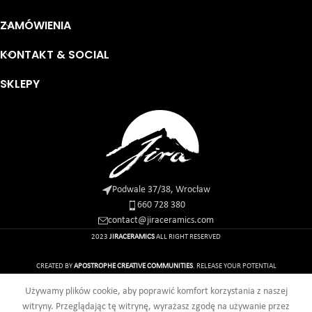
ZAMÓWIENIA
KONTAKT & SOCIAL
SKLEPY
Podwale 37/38, Wrocław
660 728 380
contact@jiraceramics.com
2023
JIRACERAMICS
ALL RIGHT RESERVED
CREATED BY
APOSTROPHE CREATIVE COMMUNITIES
. RELEASE YOUR POTENTIAL
0
Używamy plików cookie, aby poprawić komfort korzystania z naszej
Sklep
Koszyk
Moje konto
witryny. Przeglądając tę witrynę, wyrażasz zgodę na używanie przez