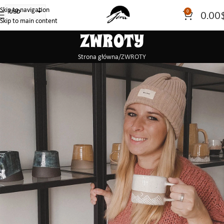
Skip to navigation
USD
0
0.00
Skip to main content
PLN
ZWROTY
EUR
CAD
Strona główna
ZWROTY
AUD