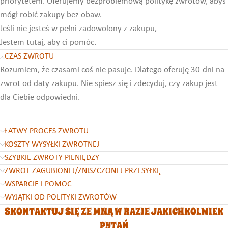
priorytetem. Oferujemy bezproblemową politykę zwrotów, abyś
mógł robić zakupy bez obaw.
Jeśli nie jesteś w pełni zadowolony z zakupu,
Jestem tutaj, aby ci pomóc.
CZAS ZWROTU
Rozumiem, że czasami coś nie pasuje. Dlatego oferuję 30-dni na
zwrot od daty zakupu. Nie spiesz się i zdecyduj, czy zakup jest
dla Ciebie odpowiedni.
ŁATWY PROCES ZWROTU
KOSZTY WYSYŁKI ZWROTNEJ
SZYBKIE ZWROTY PIENIĘDZY
ZWROT ZAGUBIONEJ/ZNISZCZONEJ PRZESYŁKĘ
WSPARCIE I POMOC
WYJĄTKI OD POLITYKI ZWROTÓW
SKONTAKTUJ SIĘ ZE MNĄ W RAZIE JAKICHKOLWIEK
PYTAŃ